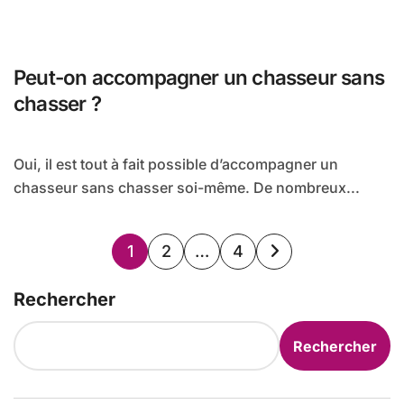
Peut-on accompagner un chasseur sans
chasser ?
Oui, il est tout à fait possible d’accompagner un
chasseur sans chasser soi-même. De nombreux...
Pagination
1
2
…
4
des
Rechercher
publications
Rechercher